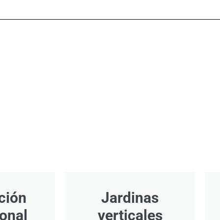
ción
Jardinas
ional
verticales