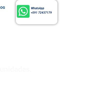
LOG
WhatsApp
+591 72437179
RIAL
tunidades.