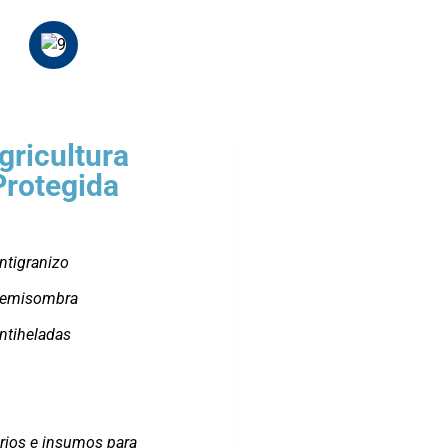
gricultura
Protegida
ntigranizo
semisombra
ntiheladas
rios e insumos para