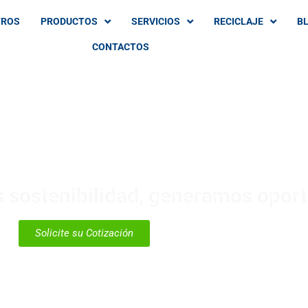
TROS
PRODUCTOS
SERVICIOS
RECICLAJE
B
CONTACTOS
LANET - GRUPO INDUST
 sostenibilidad, generamos opor
Solicite su Cotización