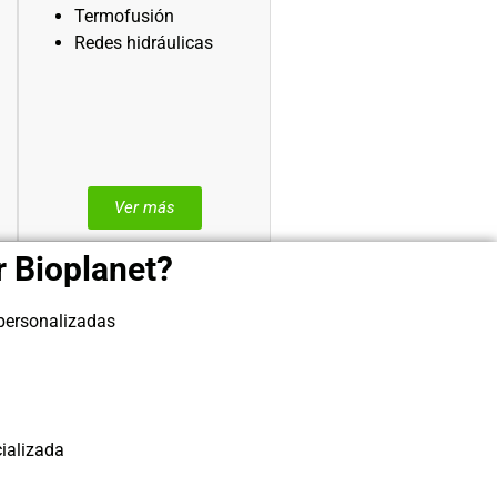
Termofusión
Redes hidráulicas
Ver más
r Bioplanet?
 personalizadas
cializada