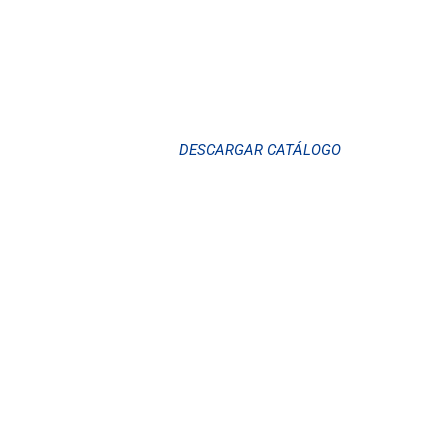
GO, ENERGÍA
olar • Piscicultura • Tuberías HDPE
DESCARGAR CATÁLOGO